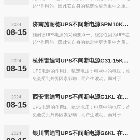
起**作用的，因此它自身的稳定性更为重中之重。
所以···
济南施耐德UPS不间断电源SPM10KL 在线式单进单出机房应急备用
2024
08-15
施耐德UPS电源的采购要点一、稳定性因为UPS是
起**作用的，因此它自身的稳定性更为重中之重。
所以···
杭州雷迪司UPS不间断电源G31-15KL 在线塔式断电应急
2024
08-15
UPS电源的作用1、稳定电压：电网中的电压，难
免会受到外界因素影响，而产生波动。而对于一些
比较···
西安雷迪司UPS不间断电源G1KL 在线塔式断电应急
2024
08-15
UPS电源的作用1、稳定电压：电网中的电压，难
免会受到外界因素影响，而产生波动。而对于一些
比较···
银川雷迪司UPS不间断电源G6KL 在线塔式断电应急
2024