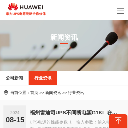
新闻资讯
News
公司新闻
行业资讯
当前位置：
首页
>>
新闻资讯
>>
行业资讯
福州雷迪司UPS不间断电源G1KL 在线塔式断电应急
2024
08-15
UPS电源的性能参数 1，输入参数：输入电压范