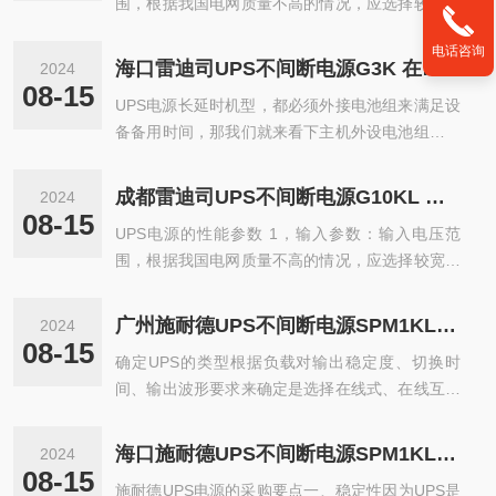
围，根据我国电网质量不高的情况，应选择较宽范
···
电话咨询
海口雷迪司UPS不间断电源G3K 在线塔式断电应急
2024
08-15
UPS电源长延时机型，都必须外接电池组来满足设
备备用时间，那我们就来看下主机外设电池组安装
使···
成都雷迪司UPS不间断电源G10KL 在线塔式断电应急
2024
08-15
UPS电源的性能参数 1，输入参数：输入电压范
围，根据我国电网质量不高的情况，应选择较宽范
···
广州施耐德UPS不间断电源SPM1KL 在线式单进单出机房应急备用
2024
08-15
确定UPS的类型根据负载对输出稳定度、切换时
间、输出波形要求来确定是选择在线式、在线互动
式、···
海口施耐德UPS不间断电源SPM1KL 在线式单进单出机房应急备用
2024
08-15
施耐德UPS电源的采购要点一、稳定性因为UPS是