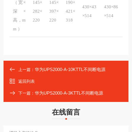
（宽×
145×
145×
190×
430×43
430×86
深×
282×
397×
421×
×514
×514
高，m
220
220
318
m ）
华为UPS2000-A-10KTTL不间断电源
上一篇：
返回列表
华为UPS2000-A-3KTTL不间断电源
下一篇：
在线留言