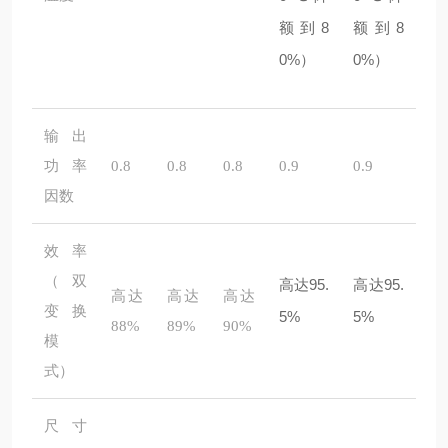
额到8
额到8
0%）
0%）
输出
功率
0.8
0.8
0.8
0.9
0.9
因数
效率
（双
高达95.
高达95.
高达
高达
高达
变换
5%
5%
88%
89%
90%
模
式）
尺寸